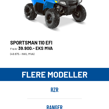
SPORTSMAN 110 EFI
39.900.- EKS MVA
Fra kr
(49.875.- INKL MVA)
FLERE MODELLER
RZR
RANGER