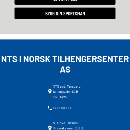
BYGG DIN SPORTSMAN
NTS I NORSK TILHENGERSENTER
AS
NTS avd. Tønsberg
Åshaugveien 62 B
3170 Sem
+4721690590
NTS avd. Bærum
Ringeriksveien 256 B