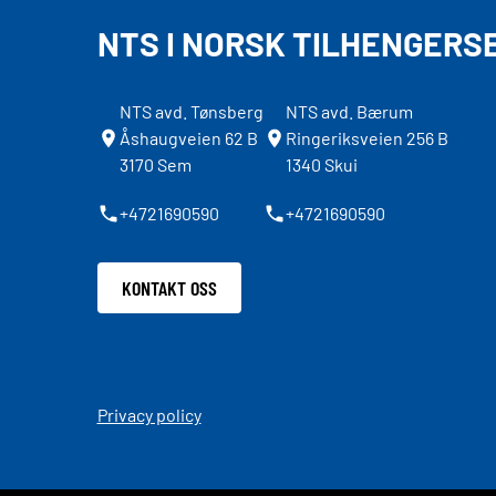
NTS I NORSK TILHENGERS
NTS avd. Tønsberg
NTS avd. Bærum
Åshaugveien 62 B
Ringeriksveien 256 B
3170 Sem
1340 Skui
+4721690590
+4721690590
KONTAKT OSS
Privacy policy