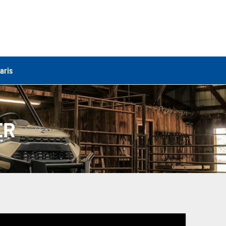
aris
ER