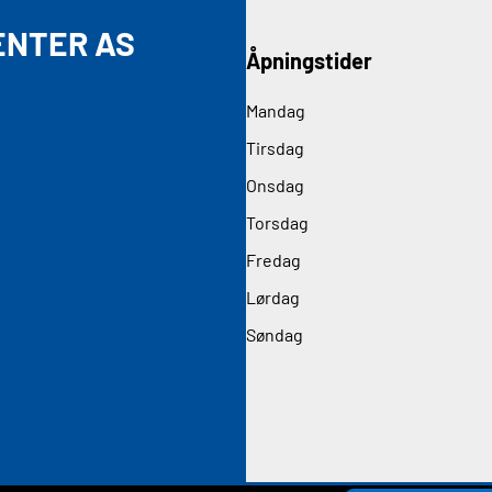
ENTER AS
Åpningstider
Mandag
Tirsdag
Onsdag
Torsdag
Fredag
Lørdag
Søndag