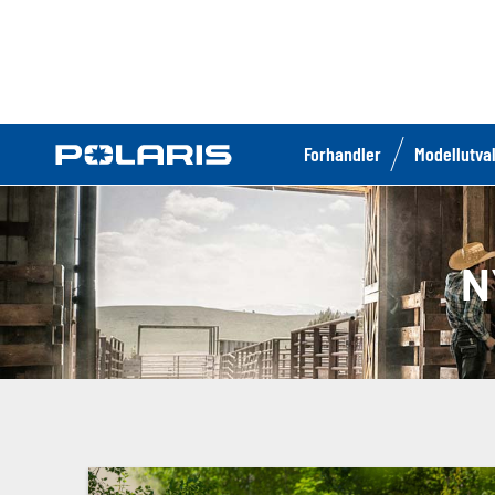
Forhandler
Modellutva
N