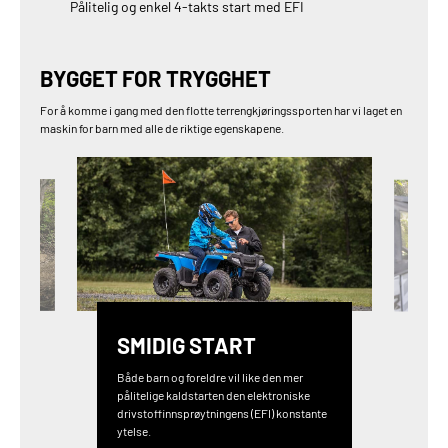
Pålitelig og enkel 4-takts start med EFI
BYGGET FOR TRYGGHET
For å komme i gang med den flotte terrengkjøringssporten har vi laget en
maskin for barn med alle de riktige egenskapene.
SMIDIG START
Både barn og foreldre vil like den mer
pålitelige kaldstarten den elektroniske
drivstoffinnsprøytningens (EFI) konstante
ytelse.