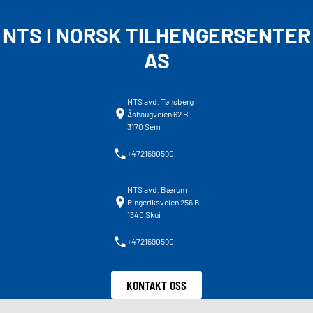
NTS I NORSK TILHENGERSENTER
AS
NTS avd. Tønsberg
Åshaugveien 62 B
3170 Sem
+4721690590
NTS avd. Bærum
Ringeriksveien 256 B
1340 Skui
+4721690590
KONTAKT OSS