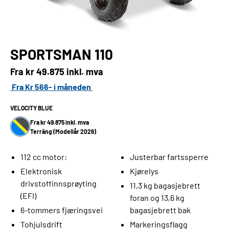
SPORTSMAN 110
Fra kr
49.875 inkl. mva
Fra Kr 566- i måneden
VELOCITY BLUE
Fra kr 49.875 inkl. mva
Terräng (Modellår 2026)
112 cc motor:
Justerbar fartssperre
Elektronisk
Kjørelys
drivstoffinnsprøyting
11,3 kg bagasjebrett
(EFI)
foran og 13,6 kg
6-tommers fjæringsvei
bagasjebrett bak
Tohjulsdrift
Markeringsflagg