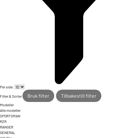
Per side:
Bruk filter
Tilbakestill filter
Filter & Sorter
Modeller
Alle modeller
SPORTSMAN
RZR
RANGER
GENERAL