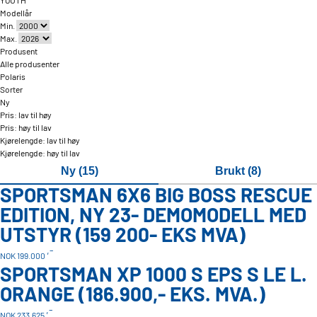
YOUTH
Modellår
Min.
Max.
Produsent
Alle produsenter
Polaris
Sorter
Ny
Pris: lav til høy
Pris: høy til lav
Kjørelengde: lav til høy
Kjørelengde: høy til lav
Ny (15)
Brukt (8)
SPORTSMAN 6X6 BIG BOSS RESCUE
EDITION, NY 23- DEMOMODELL MED
UTSTYR (159 200- EKS MVA)
,-
NOK 199.000
SPORTSMAN XP 1000 S EPS S LE L.
ORANGE (186.900,- EKS. MVA.)
,-
NOK 233.625