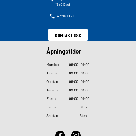
1340 Skui
+4721690590
KONTAKT OSS
Åpningstider
Mandag
09
:
00 - 16
:
00
Tirsdag
09
:
00 - 16
:
00
Onsdag
09
:
00 - 16
:
00
Torsdag
09
:
00 - 16
:
00
Fredag
09
:
00 - 16
:
00
Lørdag
Stengt
Søndag
Stengt