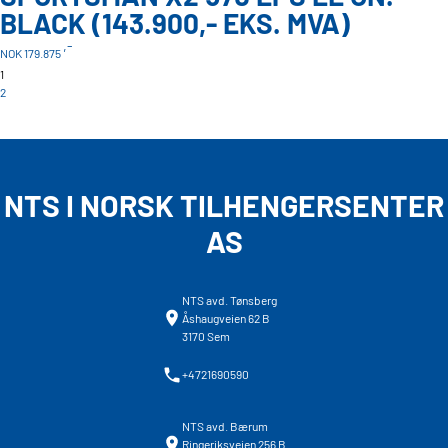
BLACK (143.900,- EKS. MVA)
,-
NOK 179.875
1
2
NTS I NORSK TILHENGERSENTER
AS
NTS avd. Tønsberg
Åshaugveien 62 B
3170 Sem
+4721690590
NTS avd. Bærum
Ringeriksveien 256 B