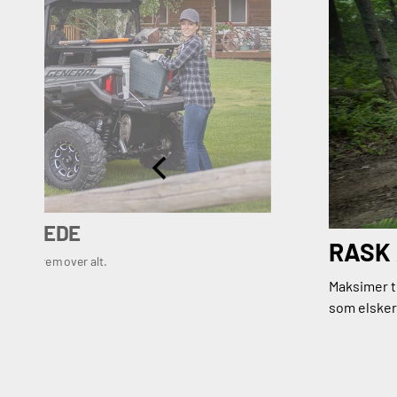
PDAGEDE
RASK
mer deg frem over alt.
Maksimer t
som elsker 