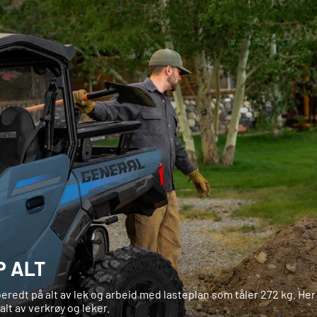
P ALT
eredt på alt av lek og arbeid med lasteplan som tåler 272 kg. Her
 alt av verkrøy og leker.