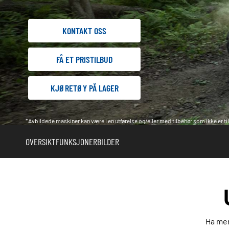
KONTAKT OSS
FÅ ET PRISTILBUD
KJØRETØY PÅ LAGER
*Avbildede maskiner kan være i en utførelse og/eller med tilbehør som ikke er til
OVERSIKT
FUNKSJONER
BILDER
Ha mer