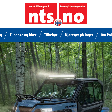
lg
Tilbehør og klær
Tilbehør
Kjøretøy på lager
Om Pol