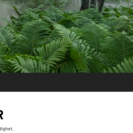
R
dighet.