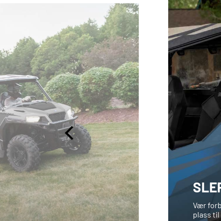
SLE
.
Vær forb
plass til