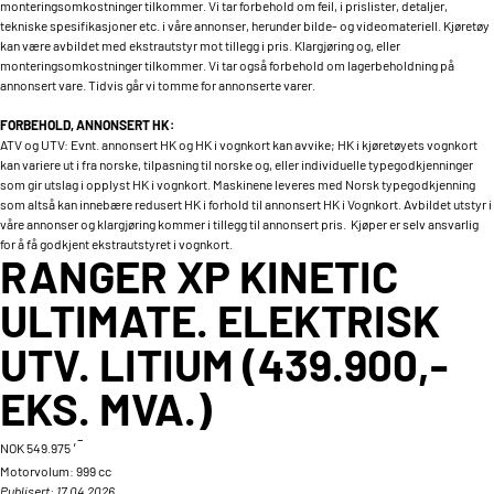
monteringsomkostninger tilkommer. Vi tar forbehold om feil, i prislister, detaljer,
tekniske spesifikasjoner etc. i våre annonser, herunder bilde- og videomateriell. Kjøretøy
kan være avbildet med ekstrautstyr mot tillegg i pris. Klargjøring og, eller
monteringsomkostninger tilkommer. Vi tar også forbehold om lagerbeholdning på
annonsert vare. Tidvis går vi tomme for annonserte varer.
FORBEHOLD, ANNONSERT HK:
ATV og UTV: Evnt. annonsert HK og HK i vognkort kan avvike; HK i kjøretøyets vognkort
kan variere ut i fra norske, tilpasning til norske og, eller individuelle typegodkjenninger
som gir utslag i opplyst HK i vognkort. Maskinene leveres med Norsk typegodkjenning
som altså kan innebære redusert HK i forhold til annonsert HK i Vognkort. Avbildet utstyr i
våre annonser og klargjøring kommer i tillegg til annonsert pris. Kjøper er selv ansvarlig
for å få godkjent ekstrautstyret i vognkort.
RANGER XP KINETIC
ULTIMATE. ELEKTRISK
UTV. LITIUM (439.900,-
EKS. MVA.)
,-
NOK 549.975
Motorvolum:
999 cc
Publisert: 17.04.2026