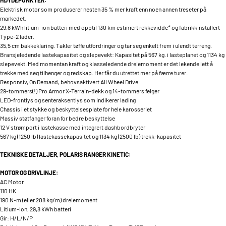
HØYDEPUNKTER:
Elektrisk motor som produserer nesten 35 % mer kraft enn noen annen treseter på
markedet.
29,8 kWh litium-ion batteri med opptil 130 km estimert rekkevidde* og fabrikkinstallert
Type-2 lader.
35,5 cm bakkeklaring. Takler tøffe utfordringer og tar seg enkelt frem i ulendt terreng.
Bransjeledende lastekapasitet og slepevekt: Kapasitet på 567 kg. i lasteplanet og 1134 kg
slepevekt. Med momentan kraft og klasseledende dreiemoment er det lekende lett å
trekke med seg tilhenger og redskap. Her får du utrettet mer på færre turer.
Responsiv, On Demand, behovsaktivert All Wheel Drive.
29-tommers(!) Pro Armor X-Terrain-dekk og 14-tommers felger
LED-frontlys og senteraksentlys som indikerer lading
Chassis i et stykke og beskyttelsesplate for hele karosseriet
Massiv støtfanger foran for bedre beskyttelse
12 V strømport i lastekasse med integrert dashbordbryter
567 kg (1250 lb) lastekassekapasitet og 1134 kg (2500 lb) trekk-kapasitet
TEKNISKE DETALJER, POLARIS RANGER KINETIC:
MOTOR OG DRIVLINJE:
AC Motor
110 HK
190 N-m (eller 208 kg/m) dreiemoment
Litium-Ion, 29,8 kWh batteri
Gir: H/L/N/P