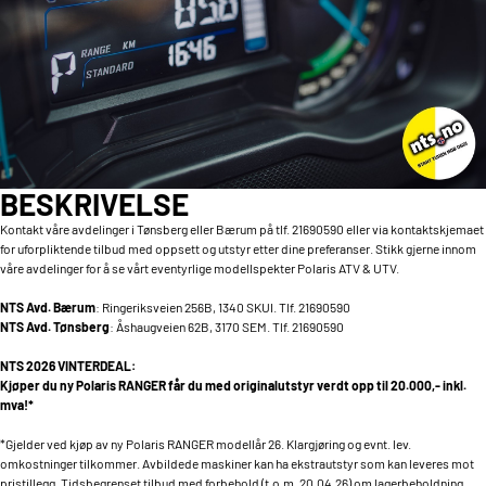
BESKRIVELSE
Kontakt våre avdelinger i Tønsberg eller Bærum på tlf. 21690590 eller via kontaktskjemaet
for uforpliktende tilbud med oppsett og utstyr etter dine preferanser. Stikk gjerne innom
våre avdelinger for å se vårt eventyrlige modellspekter Polaris ATV & UTV.
NTS Avd. Bærum
: Ringeriksveien 256B, 1340 SKUI. Tlf. 21690590
NTS Avd. Tønsberg
: Åshaugveien 62B, 3170 SEM. Tlf. 21690590
NTS 2026 VINTERDEAL:
Kjøper du ny Polaris RANGER får du med originalutstyr verdt opp til 20.000,- inkl.
mva!*
*Gjelder ved kjøp av ny Polaris RANGER modellår 26. Klargjøring og evnt. lev.
omkostninger tilkommer. Avbildede maskiner kan ha ekstrautstyr som kan leveres mot
pristillegg. Tidsbegrenset tilbud med forbehold (t.o.m. 20.04.26) om lagerbeholdning.