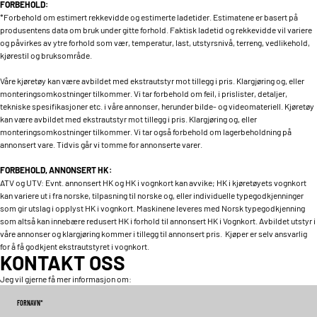
FORBEHOLD:
*Forbehold om estimert rekkevidde og estimerte ladetider. Estimatene er basert på
produsentens data om bruk under gitte forhold. Faktisk ladetid og rekkevidde vil variere
og påvirkes av ytre forhold som vær, temperatur, last, utstyrsnivå, terreng, vedlikehold,
kjørestil og bruksområde.
Våre kjøretøy kan være avbildet med ekstrautstyr mot tillegg i pris. Klargjøring og, eller
monteringsomkostninger tilkommer. Vi tar forbehold om feil, i prislister, detaljer,
tekniske spesifikasjoner etc. i våre annonser, herunder bilde- og videomateriell. Kjøretøy
kan være avbildet med ekstrautstyr mot tillegg i pris. Klargjøring og, eller
monteringsomkostninger tilkommer. Vi tar også forbehold om lagerbeholdning på
annonsert vare. Tidvis går vi tomme for annonserte varer.
FORBEHOLD, ANNONSERT HK:
ATV og UTV: Evnt. annonsert HK og HK i vognkort kan avvike; HK i kjøretøyets vognkort
kan variere ut i fra norske, tilpasning til norske og, eller individuelle typegodkjenninger
som gir utslag i opplyst HK i vognkort. Maskinene leveres med Norsk typegodkjenning
som altså kan innebære redusert HK i forhold til annonsert HK i Vognkort. Avbildet utstyr i
våre annonser og klargjøring kommer i tillegg til annonsert pris. Kjøper er selv ansvarlig
for å få godkjent ekstrautstyret i vognkort.
KONTAKT OSS
Jeg vil gjerne få mer informasjon om:
FORNAVN
*