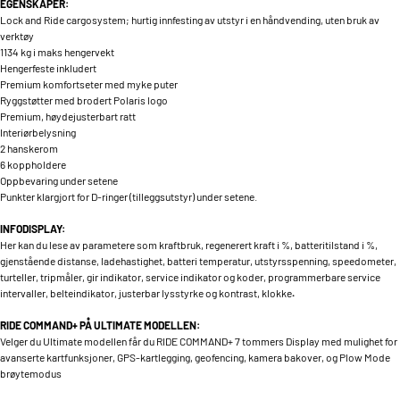
EGENSKAPER:
Lock and Ride cargosystem; hurtig innfesting av utstyr i en håndvending, uten bruk av
verktøy
1134 kg i maks hengervekt
Hengerfeste inkludert
Premium komfortseter med myke puter
Ryggstøtter med brodert Polaris logo
Premium, høydejusterbart ratt
Interiørbelysning
2 hanskerom
6 koppholdere
Oppbevaring under setene
Punkter klargjort for D-ringer (tilleggsutstyr) under setene.
INFODISPLAY:
Her kan du lese av parametere som kraftbruk, regenerert kraft i %, batteritilstand i %,
gjenstående distanse, ladehastighet, batteri temperatur, utstyrsspenning, speedometer,
turteller, tripmåler, gir indikator, service indikator og koder, programmerbare service
intervaller, belteindikator, justerbar lysstyrke og kontrast, klokke
.
RIDE COMMAND+ PÅ ULTIMATE MODELLEN:
Velger du Ultimate modellen får du RIDE COMMAND+ 7 tommers Display med mulighet for
avanserte kartfunksjoner, GPS-kartlegging, geofencing, kamera bakover, og Plow Mode
brøytemodus