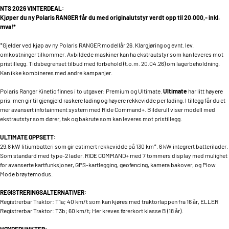
NTS 2026 VINTERDEAL:
Kjøper du ny Polaris RANGER får du med originalutstyr verdt opp til 20.000,- inkl.
mva!*
*Gjelder ved kjøp av ny Polaris RANGER modellår 26. Klargjøring og evnt. lev.
omkostninger tilkommer. Avbildede maskiner kan ha ekstrautstyr som kan leveres mot
pristillegg. Tidsbegrenset tilbud med forbehold (t.o.m. 20.04.26) om lagerbeholdning.
Kan ikke kombineres med andre kampanjer.
Polaris Ranger Kinetic finnes i to utgaver: Premium og Ultimate.
Ultimate
har litt høyere
pris, men gir til gjengjeld raskere lading og høyere rekkevidde per lading. I tillegg får du et
mer avansert infotainment system med Ride Command+. Bilderull viser modell med
ekstrautstyr som dører, tak og bakrute som kan leveres mot pristillegg.
ULTIMATE OPPSETT:
29,8 kW litiumbatteri som gir estimert rekkevidde på 130 km*. 6 kW integrert batterilader.
Som standard med type-2 lader. RIDE COMMAND+ med 7 tommers display med mulighet
for avanserte kartfunksjoner, GPS-kartlegging, geofencing, kamera bakover, og Plow
Mode brøytemodus.
REGISTRERINGSALTERNATIVER:
Registrerbar Traktor: T1a; 40 km/t som kan kjøres med traktorlappen fra 16 år, ELLER
Registrerbar Traktor: T3b; 60 km/t; Her kreves førerkort klasse B (18 år).