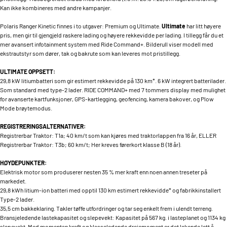
Kan ikke kombineres med andre kampanjer.
Polaris Ranger Kinetic finnes i to utgaver: Premium og Ultimate.
Ultimate
har litt høyere
pris, men gir til gjengjeld raskere lading og høyere rekkevidde per lading. I tillegg får du et
mer avansert infotainment system med Ride Command+. Bilderull viser modell med
ekstrautstyr som dører, tak og bakrute som kan leveres mot pristillegg.
ULTIMATE OPPSETT:
29,8 kW litiumbatteri som gir estimert rekkevidde på 130 km*. 6 kW integrert batterilader.
Som standard med type-2 lader. RIDE COMMAND+ med 7 tommers display med mulighet
for avanserte kartfunksjoner, GPS-kartlegging, geofencing, kamera bakover, og Plow
Mode brøytemodus.
REGISTRERINGSALTERNATIVER:
Registrerbar Traktor: T1a; 40 km/t som kan kjøres med traktorlappen fra 16 år, ELLER
Registrerbar Traktor: T3b; 60 km/t; Her kreves førerkort klasse B (18 år).
HØYDEPUNKTER:
Elektrisk motor som produserer nesten 35 % mer kraft enn noen annen treseter på
markedet.
29,8 kWh litium-ion batteri med opptil 130 km estimert rekkevidde* og fabrikkinstallert
Type-2 lader.
35,5 cm bakkeklaring. Takler tøffe utfordringer og tar seg enkelt frem i ulendt terreng.
Bransjeledende lastekapasitet og slepevekt: Kapasitet på 567 kg. i lasteplanet og 1134 kg
slepevekt. Med momentan kraft og klasseledende dreiemoment er det lekende lett å