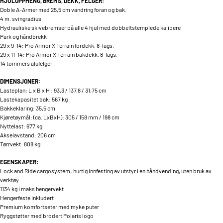
HJULOPPHENG, BREMS, DEKK, FELGER:
Doble A-Armer med 25,5 cm vandring foran og bak.
4 m. svingradius
Hydrauliske skivebremser på alle 4 hjul med dobbeltstemplede kalipere
Park og håndbrekk
29 x 9-14; Pro Armor X Terrain fordekk, 8-lags.
29 x 11-14; Pro Armor X Terrain bakdekk, 8-lags.
14 tommers alufelger
DIMENSJONER:
Lasteplan: L x B x H : 93,3 / 137,8 / 31,75 cm
Lastekapasitet bak: 567 kg
Bakkeklaring: 35,5 cm
Kjøretøymål: (ca. LxBxH): 305 / 158 mm / 198 cm
Nyttelast: 677 kg
Akselavstand: 206 cm
Tørrvekt: 808 kg
EGENSKAPER:
Lock and Ride cargosystem; hurtig innfesting av utstyr i en håndvending, uten bruk av
verktøy
1134 kg i maks hengervekt
Hengerfeste inkludert
Premium komfortseter med myke puter
Ryggstøtter med brodert Polaris logo