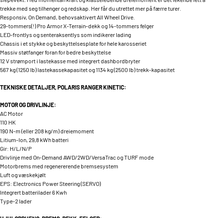
trekke med seg tilhenger og redskap. Her får du utrettet mer på færre turer.
Responsiv, On Demand, behovsaktivert All Wheel Drive.
29-tommers(!) Pro Armor X-Terrain-dekk og 14-tommers felger
LED-frontlys og senteraksentlys som indikerer lading
Chassis i et stykke og beskyttelsesplate for hele karosseriet
Massiv støtfanger foran for bedre beskyttelse
12 V strømport i lastekasse med integrert dashbordbryter
567 kg (1250 lb) lastekassekapasitet og 1134 kg (2500 lb) trekk-kapasitet
TEKNISKE DETALJER, POLARIS RANGER KINETIC:
MOTOR OG DRIVLINJE:
AC Motor
110 HK
190 N-m (eller 208 kg/m) dreiemoment
Litium-Ion, 29,8 kWh batteri
Gir: H/L/N/P
Drivlinje med On-Demand AWD/2WD/VersaTrac og TURF mode
Motorbrems med regenererende bremsesystem
Luft og væskekjølt
EPS: Electronics Power Steering (SERVO)
Integrert batterilader 6 Kwh
Type-2 lader