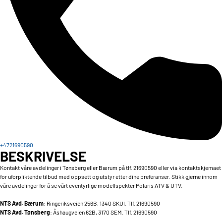
+4721690590
BESKRIVELSE
Kontakt våre avdelinger i Tønsberg eller Bærum på tlf. 21690590 eller via kontaktskjemaet
for uforpliktende tilbud med oppsett og utstyr etter dine preferanser. Stikk gjerne innom
våre avdelinger for å se vårt eventyrlige modellspekter Polaris ATV & UTV.
NTS Avd. Bærum
: Ringeriksveien 256B, 1340 SKUI. Tlf. 21690590
NTS Avd. Tønsberg
: Åshaugveien 62B, 3170 SEM. Tlf. 21690590