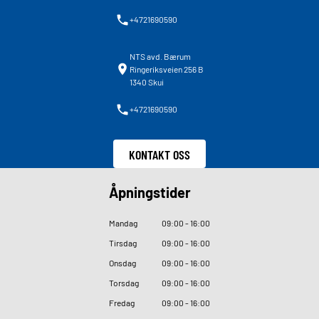
+4721690590
NTS avd. Bærum
Ringeriksveien 256 B
1340 Skui
+4721690590
KONTAKT OSS
Åpningstider
Mandag
09
:
00 - 16
:
00
Tirsdag
09
:
00 - 16
:
00
Onsdag
09
:
00 - 16
:
00
Torsdag
09
:
00 - 16
:
00
Fredag
09
:
00 - 16
:
00