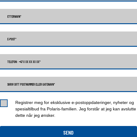
ETTERNAVN
*
E-POST
*
TELEFON : +47 X XX XX XX XX
*
SKRIV DITT POSTNUMMER ELLER GATENAVN*
Registrer meg for eksklusive e-postoppdateringer, nyheter og
spesialtilbud fra Polaris-familien. Jeg forstår at jeg kan avslutte
dette når jeg ønsker.