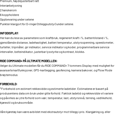
Premium, høydejusterbart ratt
Interiørbelysning
2 hanskerom
6 koppholdere
Oppbevaring under setene
Punkter klargjort for D-ringer (tilleggsutstyr) under setene.
INFODISPLAY:
Her kan du lese av parametere som kraftbruk, regenerert kraft i %, batteritilstand i %,
gjenstående distanse, ladehastighet, batteri temperatur, utstyrsspenning, speedometer,
turteller, tripmåler, gir indikator, service indikator og koder, programmerbare service
intervaller, belteindikator, justerbar lysstyrke og kontrast, klokke
.
RIDE COMMAND+ PÅ ULTIMATE MODELLEN:
Velger du Ultimate modellen får du RIDE COMMAND+ 7 tommers Display med mulighet for
avanserte kartfunksjoner, GPS-kartlegging, geofencing, kamera bakover, og Plow Mode
brøytemodus
FORBEHOLD:
*Forbehold om estimert rekkevidde og estimerte ladetider. Estimatene er basert på
produsentens data om bruk under gitte forhold. Faktisk ladetid og rekkevidde vil variere
og påvirkes av ytre forhold som vær, temperatur, last, utstyrsnivå, terreng, vedlikehold,
kjørestil og bruksområde.
Våre kjøretøy kan være avbildet med ekstrautstyr mot tillegg i pris. Klargjøring og, eller