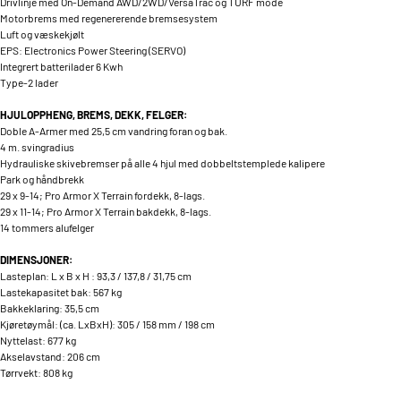
Drivlinje med On-Demand AWD/2WD/VersaTrac og TURF mode
Motorbrems med regenererende bremsesystem
Luft og væskekjølt
EPS: Electronics Power Steering (SERVO)
Integrert batterilader 6 Kwh
Type-2 lader
HJULOPPHENG, BREMS, DEKK, FELGER:
Doble A-Armer med 25,5 cm vandring foran og bak.
4 m. svingradius
Hydrauliske skivebremser på alle 4 hjul med dobbeltstemplede kalipere
Park og håndbrekk
29 x 9-14; Pro Armor X Terrain fordekk, 8-lags.
29 x 11-14; Pro Armor X Terrain bakdekk, 8-lags.
14 tommers alufelger
DIMENSJONER:
Lasteplan: L x B x H : 93,3 / 137,8 / 31,75 cm
Lastekapasitet bak: 567 kg
Bakkeklaring: 35,5 cm
Kjøretøymål: (ca. LxBxH): 305 / 158 mm / 198 cm
Nyttelast: 677 kg
Akselavstand: 206 cm
Tørrvekt: 808 kg